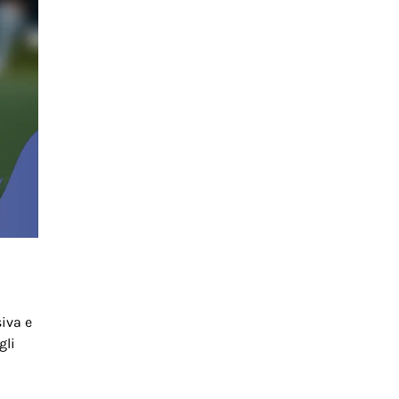
siva e
gli