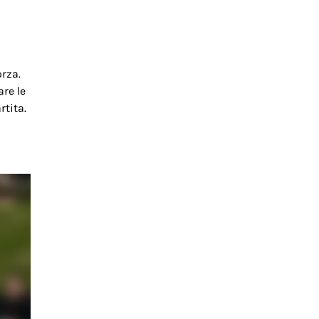
orza.
re le
rtita.