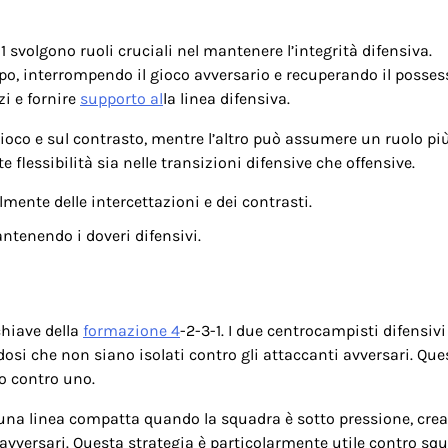
 svolgono ruoli cruciali nel mantenere l’integrità difensiva.
o, interrompendo il gioco avversario e recuperando il possess
i e fornire
supporto al
la linea difensiva.
ioco e sul contrasto, mentre l’altro può assumere un ruolo pi
 flessibilità sia nelle transizioni difensive che offensive.
mente delle intercettazioni e dei contrasti.
ntenendo i doveri difensivi.
chiave della
formazione 4
-2-3-1. I due centrocampisti difensivi
osi che non siano isolati contro gli attaccanti avversari. Que
no contro uno.
e una linea compatta quando la squadra è sotto pressione, cre
i avversari. Questa strategia è particolarmente utile contro sq