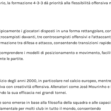
rio, la formazione 4-3-3 dà priorità alla flessibilità offensiva
icamente i giocatori disposti in una forma rettangolare, con
ntrocampisti davanti, tre centrocampisti offensivi e l’attaccant
formazione tra difesa e attacco, consentendo transizioni rapide
i a comprendere i modelli di posizionamento e movimento, facil
te le partite.
io degli anni 2000, in particolare nel calcio europeo, mentre
a con creatività offensiva. Allenatori come José Mourinho e 
o la sua efficacia nei grandi tornei.
 sono emerse in base alla filosofia della squadra e alle capaci
ndamentale per molti club in tutto il mondo, consentendo