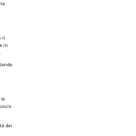
 ma
 il
e in
.
itando
 le
Louis
tà dei