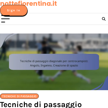
nottefiorentina.it
Skip
to
Sign In
content
TECNICHE DI PASSAGGIO
Tecniche di passaggio