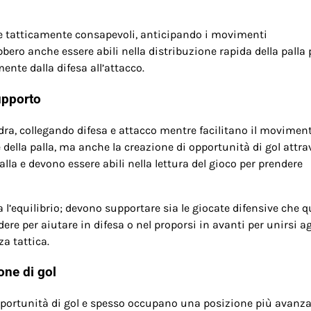
ere tatticamente consapevoli, anticipando i movimenti
ero anche essere abili nella distribuzione rapida della palla 
ente dalla difesa all’attacco.
upporto
dra, collegando difesa e attacco mentre facilitano il movimen
ne della palla, ma anche la creazione di opportunità di gol attr
alla e devono essere abili nella lettura del gioco per prendere
 l’equilibrio; devono supportare sia le giocate difensive che q
ere per aiutare in difesa o nel proporsi in avanti per unirsi ag
a tattica.
one di gol
opportunità di gol e spesso occupano una posizione più avanza