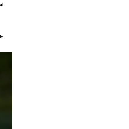
el
o
de