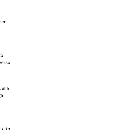
per
to
averso
uelle
li
ta in