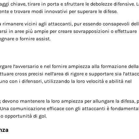
gi chiave, tirare in porta e sfruttare le debolezze difensive. L
nte e trovare modi innovativi per superare le difese.
 rimanere vicini agli attaccanti, pur essendo consapevoli del
rsi in aree più ampie per creare sovrapposizioni o effettuare
gnare o fornire assist.
argare l’avversario e nel fornire ampiezza alla formazione della
tuare cross precisi nell’area di rigore e supportare sia l’attac
no con i difensori, utilizzando la loro velocità e abilità nel
e; devono mantenere la loro ampiezza per allungare la difesa, 
i. Una comunicazione efficace con gli attaccanti è fondamenta
no opportunità di gol.
enza