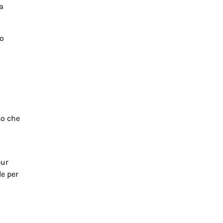
a
lo
co che
pur
le per