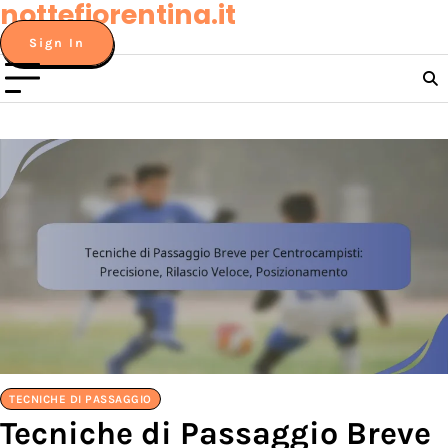
nottefiorentina.it
Skip
to
Sign In
content
TECNICHE DI PASSAGGIO
Tecniche di Passaggio Breve